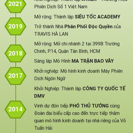
2021
Phiên Dịch Số 1 Việt Nam
Mở rộng: Thành lập
SIÊU TỐC ACADEMY
2019
Trở thành Nhà
Phân Phối Độc Quyền
của
TRAVIS HÀ LAN
Mở rộng: Mở chi nhánh 2 tại 399B Trường
Chinh, P.14, Quận Tân Bình, HCM
2018
Sáng lập Mô Hình
MA TRẬN BAO VÂY
Khởi nghiệp: Mô hình kinh doanh Máy Phiên
2017
Dịch Ngôn Ngữ
Khởi Nghiệp: Thành lập
CÔNG TY QUỐC TẾ
DMV
Vinh dự đón tiếp
PHÓ THỦ TƯỚNG
cùng
2014
Đoàn đại biểu cấp cao đến trực tiếp thăm
quan mô hình kinh doanh tại nhà riêng của Võ
Tuấn Hải