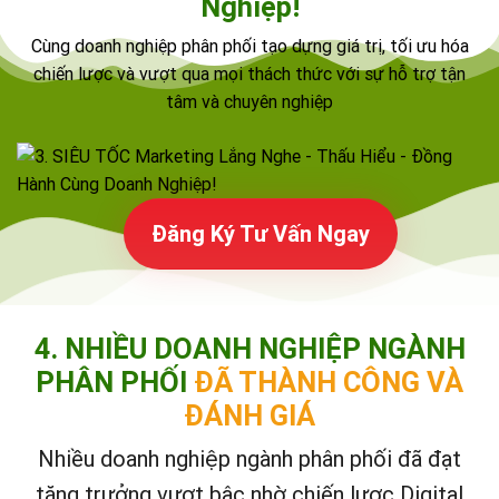
Nghiệp!
Cùng doanh nghiệp phân phối tạo dựng giá trị, tối ưu hóa
chiến lược và vượt qua mọi thách thức với sự hỗ trợ tận
tâm và chuyên nghiệp
Đăng Ký Tư Vấn Ngay
4. NHIỀU DOANH NGHIỆP NGÀNH
PHÂN PHỐI
ĐÃ THÀNH CÔNG VÀ
ĐÁNH GIÁ
Nhiều doanh nghiệp ngành phân phối đã đạt
tăng trưởng vượt bậc nhờ chiến lược Digital