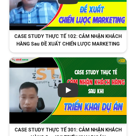
CASE STUDY THỰC TẾ 102: CẢM NHẬN KHÁCH
HÀNG Sau ĐỀ XUẤT CHIẾN LƯỢC MARKETING
CASE STUDY THỰC TẾ 301: CẢM NHẬN KHÁCH