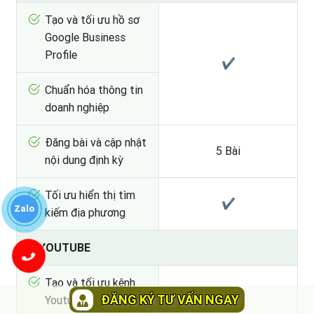
Tạo và tối ưu hồ sơ
Google Business
Profile
✔
Chuẩn hóa thông tin
doanh nghiệp
Đăng bài và cập nhật
5 Bài
nội dung định kỳ
Tối ưu hiển thị tìm
✔
Zalo
kiếm địa phương
E - YOUTUBE
Tạo và tối ưu kênh
ĐĂNG KÝ TƯ VẤN NGAY
Youtube