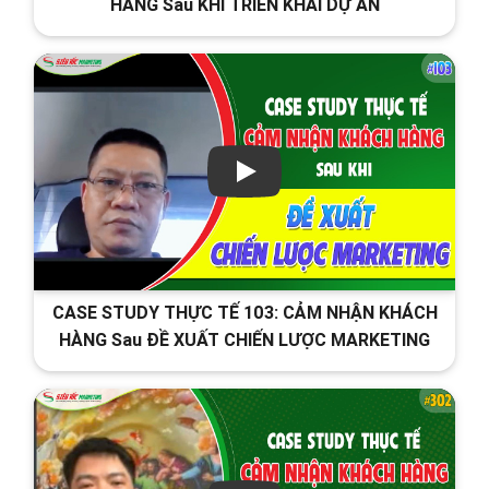
HÀNG Sau KHI TRIỂN KHAI DỰ ÁN
CASE STUDY THỰC TẾ 103: CẢM NHẬN KHÁCH
HÀNG Sau ĐỀ XUẤT CHIẾN LƯỢC MARKETING