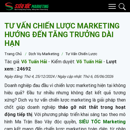
TƯ VẤN CHIẾN LƯỢC MARKETING
HƯỚNG ĐẾN TĂNG TRƯỞNG DÀI
HẠN
Trang Chủ
Dịch Vụ Marketing
Tư Vấn Chiến Lược
Tác giả:
Võ Tuấn Hải
- Kiểm duyệt:
Võ Tuấn Hải
-
Lượt
xem : 24692
Ngày đăng:
Thứ 4, 25/12/2024
/ Ngày cập nhật:
Thứ 6, 05/06/2026
Doanh nghiệp đau đầu vì chiến lược marketing hiện tại không
hiệu quả? Đầu tư nhiều nhưng không đạt kết quả tương
xứng? Dịch vụ tư vấn chiến lược marketing
là giải pháp then
chốt giúp doanh nghiệp
tháo gỡ nút thắt trong hoạt
động tiếp thị
. Với phương pháp triển khai sáng tạo theo mô
hình Ma Trận Bao Vây độc quyền,
SIÊU TỐC Marketing
cam kết mang đến chiến lược marketing toàn diện, từ phân