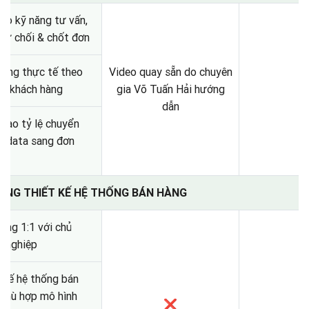
ạo kỹ năng tư vấn,
 từ chối & chốt đơn
ụng thực tế theo
Video quay sẵn do chuyên
vi khách hàng
gia Võ Tuấn Hải hướng
dẫn
cao tỷ lệ chuyển
ừ data sang đơn
HING THIẾT KẾ HỆ THỐNG BÁN HÀNG
ing 1:1 với chủ
h nghiệp
 kế hệ thống bán
phù hợp mô hình
❌