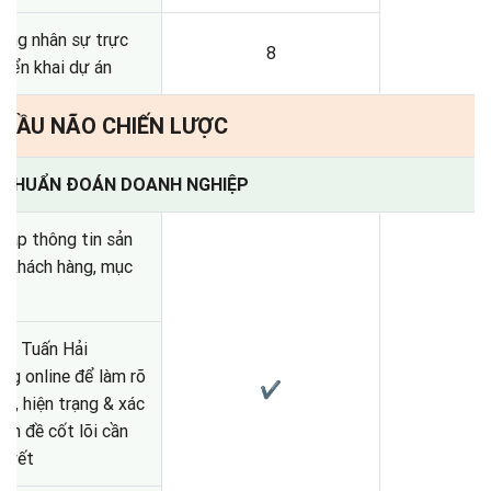
ợng nhân sự trực
8
triển khai dự án
: ĐẦU NÃO CHIẾN LƯỢC
 & CHUẨN ĐOÁN DOANH NGHIỆP
hập thông tin sản
 khách hàng, mục
Võ Tuấn Hải
ng online để làm rõ
✔
ầu, hiện trạng & xác
vấn đề cốt lõi cần
quyết