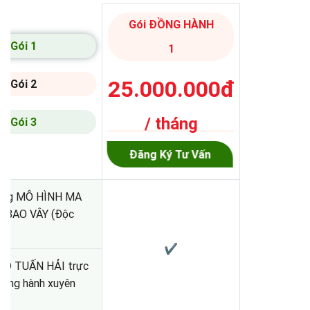
Gói ĐỒNG HÀNH
Gói 1
1
25.000.000đ
Gói 2
/ tháng
Gói 3
Đăng Ký Tư Vấn
ụng MÔ HÌNH MA
 BAO VÂY (Độc
n)
✔
VÕ TUẤN HẢI trực
đồng hành xuyên