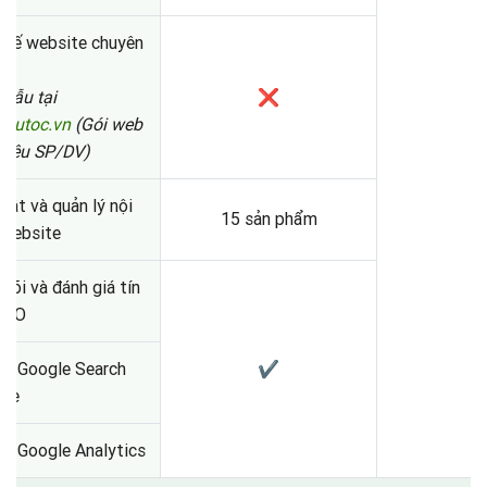
 kế website chuyên
ệp
mẫu tại
❌
ieutoc.vn
(Gói web
thiệu SP/DV)
hật và quản lý nội
15 sản phẩm
 website
dõi và đánh giá tín
 SEO
ặt Google Search
✔
ole
ặt Google Analytics