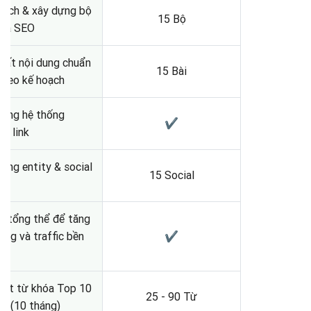
tích & xây dựng bộ
15 Bộ
hóa SEO
uất nội dung chuẩn
15 Bài
theo kế hoạch
dựng hệ thống
✔
al link
ựng entity & social
15 Social
u tổng thể để tăng
ạng và traffic bền
✔
kết từ khóa Top 10
25 - 90 Từ
e (10 tháng)