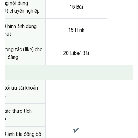
ựng nội dung
15 Bài
ent) chuyên nghiệp
 kế hình ảnh đồng
15 Hình
hu hút
tương tác (like) cho
20 Like/ Bài
bài đăng
 OA
à tối ưu tài khoản
 OA
ợ xác thực tích
 OA
✔
 kế ảnh bìa đồng bộ