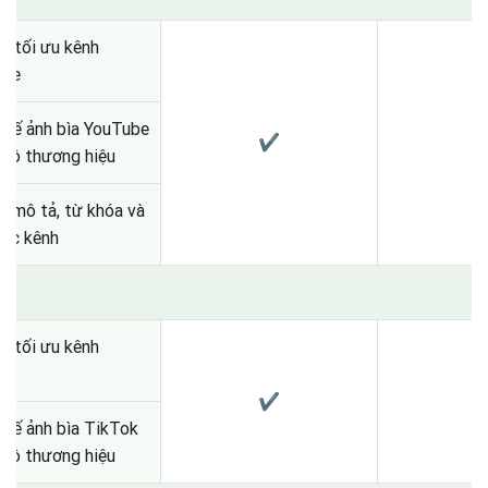
à tối ưu kênh
ube
 kế ảnh bìa YouTube
✔
bộ thương hiệu
u mô tả, từ khóa và
rúc kênh
K
à tối ưu kênh
ok
✔
 kế ảnh bìa TikTok
bộ thương hiệu