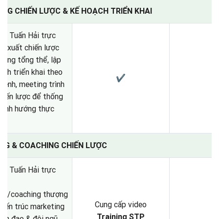
ỰNG CHIẾN LƯỢC & KẾ HOẠCH TRIỂN KHAI
õ Tuấn Hải trực
đề xuất chiến lược
ting tổng thể, lập
ạch triển khai theo
✔
kênh, meeting trình
hiến lược để thống
định hướng thực
NING & COACHING CHIẾN LƯỢC
õ Tuấn Hải trực
ing/coaching thượng
Cung cấp video
kiến trúc marketing
Training STP
ãnh đạo & đội ngũ