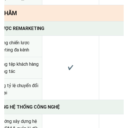
: CHĂM
N LƯỢC REMARKETING
ựng chiến lược
keting đa kênh
ụng tệp khách hàng
✔
ơng tác
ăng tỷ lệ chuyển đổi
 lại
HING HỆ THỐNG CÔNG NGHỆ
hướng xây dựng hệ