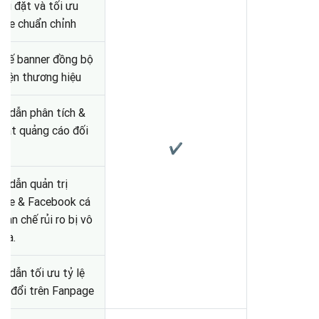
cài đặt và tối ưu
age chuẩn chỉnh
 kế banner đồng bộ
diện thương hiệu
 dẫn phân tích &
sát quảng cáo đối
✔
 dẫn quản trị
age & Facebook cá
 hạn chế rủi ro bị vô
hóa.
 dẫn tối ưu tỷ lệ
n đổi trên Fanpage