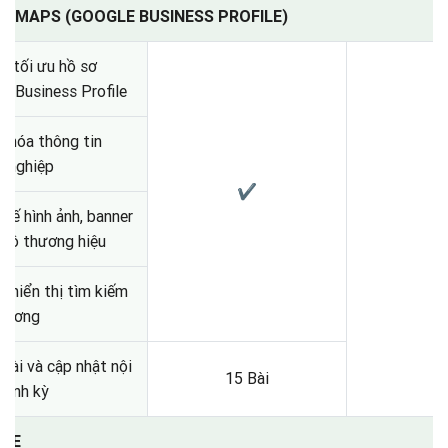
LE MAPS (GOOGLE BUSINESS PROFILE)
à tối ưu hồ sơ
e Business Profile
 hóa thông tin
h nghiệp
✔
 kế hình ảnh, banner
bộ thương hiệu
u hiển thị tìm kiếm
phương
bài và cập nhật nội
15 Bài
định kỳ
UBE