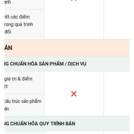
doanh
quyết các điểm
 trong quá trình
n đổi
: BÁN
HING CHUẨN HÓA SẢN PHẨM / DỊCH VỤ
õ giá trị & điểm
biệt
❌
u cấu trúc sản phẩm
 bán
HING CHUẨN HÓA QUY TRÌNH BÁN