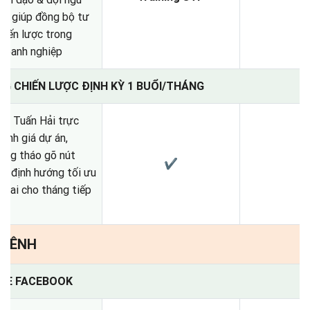
lý, giúp đồng bộ tư
hiến lược trong
doanh nghiệp
NG CHIẾN LƯỢC ĐỊNH KỲ 1 BUỔI/THÁNG
õ Tuấn Hải trực
đánh giá dự án,
ing tháo gõ nút
✔
và định hướng tối ưu
 khai cho tháng tiếp
: KÊNH
AGE FACEBOOK