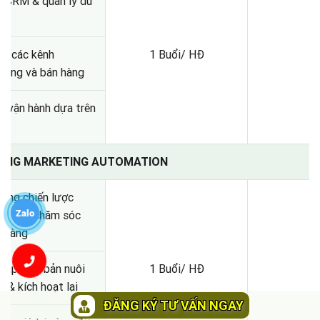
g CRM & quản lý dữ
ối các kênh
1 Buổi/ HĐ
ting và bán hàng
u vận hành dựa trên
ệu
HING MARKETING AUTOMATION
ựng chiến lược
Zalo
mation chăm sóc
h hàng
 lập kịch bản nuôi
1 Buổi/ HĐ
 & kích hoạt lại
ĐĂNG KÝ TƯ VẤN NGAY