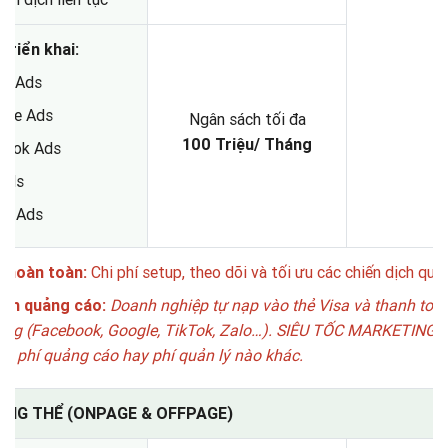
triển khai:
le Ads
ube Ads
Ngân sách tối đa
100 Triệu/ Tháng
book Ads
 Ads
ok Ads
í hoàn toàn:
Chi phí setup, theo dõi và tối ưu các chiến dịch quả
ách quảng cáo:
Doanh nghiệp tự nạp vào thẻ Visa và thanh toán 
ảng (Facebook, Google, TikTok, Zalo…). SIÊU TỐC MARKETING 
 kỳ phí quảng cáo hay phí quản lý nào khác.
TỔNG THỂ (ONPAGE & OFFPAGE)