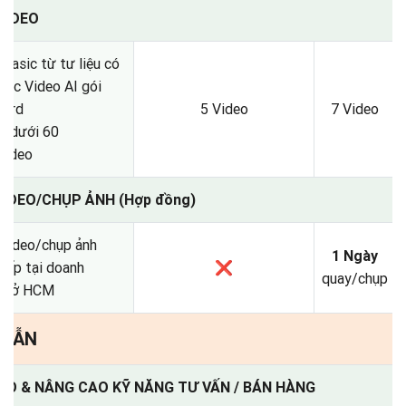
VIDEO
basic từ tư liệu có
oặc Video AI gói
dard
5 Video
7 Video
i dưới 60
video
VIDEO/CHỤP ẢNH (Hợp đồng)
 video/chụp ảnh
1 Ngày
tiếp tại doanh
❌
quay/chụp
ệp ở HCM
: DẪN
TẠO & NÂNG CAO KỸ NĂNG TƯ VẤN / BÁN HÀNG