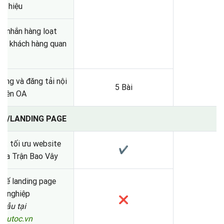
g hiệu
in nhắn hàng loạt
ệp khách hàng quan
ựng và đăng tải nội
5 Bài
trên OA
ITE/LANDING PAGE
ất tối ưu website
✔
 Ma Trận Bao Vây
 kế landing page
n nghiệp
❌
mẫu tại
ieutoc.vn