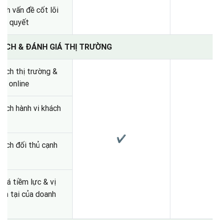
ịnh vấn đề cốt lõi
iải quyết
 TÍCH & ĐÁNH GIÁ THỊ TRƯỜNG
tích thị trường &
ầu online
tích hành vi khách
✔
tích đối thủ cạnh
giá tiềm lực & vị
iện tại của doanh
ệp