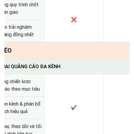
ựng quy trình chốt
 bàn giao
❌
ảo trải nghiệm
 hàng đồng nhất
 KÉO
N KHAI QUẢNG CÁO ĐA KÊNH
ựng chiến lược
 cáo theo mục tiêu
họn kênh & phân bổ
✔
sách hiệu quả
 khai, theo dõi và tối
iến dịch liên tục