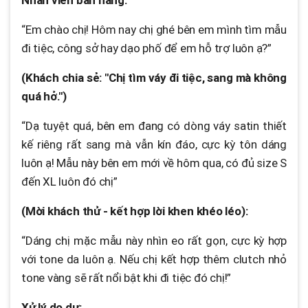
“Em chào chị! Hôm nay chị ghé bên em mình tìm mẫu
đi tiệc, công sở hay dạo phố để em hỗ trợ luôn ạ?”
(Khách chia sẻ: "Chị tìm váy đi tiệc, sang mà không
quá hở.")
“Dạ tuyệt quá, bên em đang có dòng váy satin thiết
kế riêng rất sang mà vẫn kín đáo, cực kỳ tôn dáng
luôn ạ! Mẫu này bên em mới về hôm qua, có đủ size S
đến XL luôn đó chị”
(Mời khách thử - kết hợp lời khen khéo léo):
“Dáng chị mặc mẫu này nhìn eo rất gọn, cực kỳ hợp
với tone da luôn ạ. Nếu chị kết hợp thêm clutch nhỏ
tone vàng sẽ rất nổi bật khi đi tiệc đó chị!”
Xử lý do dự: