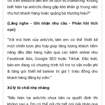
tin trên website bên em về dịch vụ marketing. Không
biết hiện tại anh/chị đang gặp khó khăn gì trong việc
thu hút khách hàng hoặc quảng bá thương hiệu?”
(Lắng nghe - Ghi nhận nhu cầu - Phản hồi tích
cực)
“Với mô hình của anh/chị, bên em có thể thiết kế
một chiến lược phù hợp giúp tăng lượng khách tiềm
năng đều đặn hàng tuần qua các kênh online như
Facebook Ads, Google SEO hoặc Tiktok. Đặc biệt,
bên em đang có chương trình hỗ trợ tư vấn miễn phí
& tặng gói thiết kế banner trị giá 1 triệu đồng cho
khách hàng đăng ký sớm.”
Xử lý từ chối nhẹ nhàng:
“Nếu hiện tại anh/chị chưa tiện ra quyết định thì
không sao ạ. Em có thể gửi chi tiết gói giải pháp qua