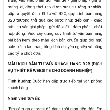
trung vào việc phân tích vấn đề - giải pháp - giá trị
mang lại, đồng thời tạo được sự tin tưởng từ nhiều
cấp ra quyết định. Khác với B2C, quy trình bán hàng
B2B thường trải qua các bước như: tiếp cận - khảo
sát - tư vấn giải pháp - gửi đề xuất - đàm phán - chốt
hợp đồng. Việc xây dựng quy trình tư vấn bán hàng
bài bản kèm theo mẫu kịch bản chuẩn giúp đội ngũ
sale tránh lan man, tăng tính chuyên nghiệp và nâng
cao tỷ lệ chốt đơn.
MẪU KỊCH BẢN TƯ VẤN KHÁCH HÀNG B2B (DỊCH
VỤ THIẾT KẾ WEBSITE CHO DOANH NGHIỆP)
Tình huống:
Cuộc hẹn gặp trực tiếp tại văn phòng
khách hàng
Nhân viên tư vấn:
“Em cảm ơn anh/chị đã dành thời gian tiếp đón. Em