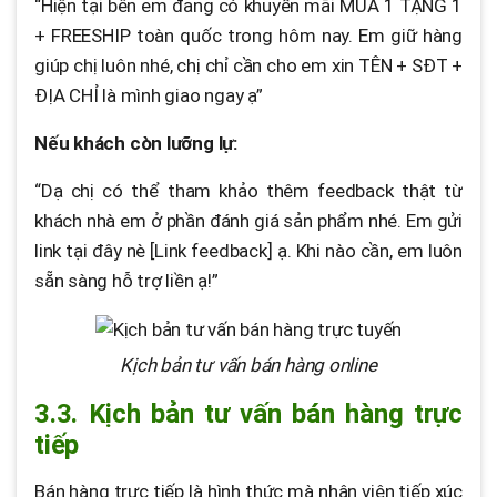
“Hiện tại bên em đang có khuyến mãi MUA 1 TẶNG 1
+ FREESHIP toàn quốc trong hôm nay. Em giữ hàng
giúp chị luôn nhé, chị chỉ cần cho em xin TÊN + SĐT +
ĐỊA CHỈ là mình giao ngay ạ”
Nếu khách còn lưỡng lự:
“Dạ chị có thể tham khảo thêm feedback thật từ
khách nhà em ở phần đánh giá sản phẩm nhé. Em gửi
link tại đây nè [Link feedback] ạ. Khi nào cần, em luôn
sẵn sàng hỗ trợ liền ạ!”
Kịch bản tư vấn bán hàng online
3.3. Kịch bản tư vấn bán hàng trực
tiếp
Bán hàng trực tiếp là hình thức mà nhân viên tiếp xúc