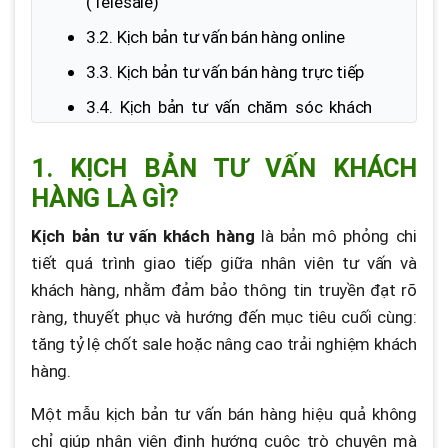
(Telesale)
3.2. Kịch bản tư vấn bán hàng online
3.3. Kịch bản tư vấn bán hàng trực tiếp
3.4. Kịch bản tư vấn chăm sóc khách
hàng
1. KỊCH BẢN TƯ VẤN KHÁCH
3.5. Kịch bản xử lý khiếu nại khách hàng
HÀNG LÀ GÌ?
chuyên nghiệp
3.6. Kịch bản giới thiệu khuyến mãi
Kịch bản tư vấn khách hàng
là bản mô phỏng chi
tiết quá trình giao tiếp giữa nhân viên tư vấn và
3.7. Kịch bản bán hàng B2B chuyên
khách hàng, nhằm đảm bảo thông tin truyền đạt rõ
nghiệp
ràng, thuyết phục và hướng đến mục tiêu cuối cùng:
3.8. Kịch bản tạo sự khan hiếm và chốt
tăng tỷ lệ chốt sale hoặc nâng cao trải nghiệm khách
sale cấp tốc
hàng.
Một mẫu kịch bản tư vấn bán hàng hiệu quả không
chỉ giúp nhân viên định hướng cuộc trò chuyện mà