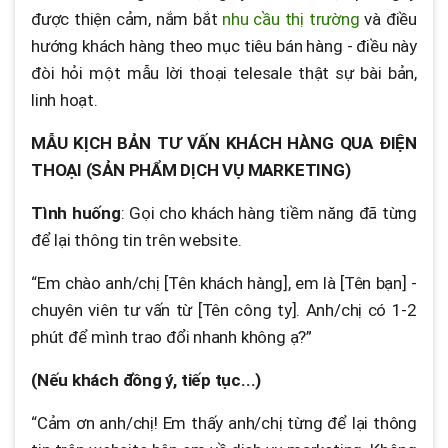
được thiện cảm, nắm bắt
nhu cầu thị trường
và điều
hướng khách hàng theo mục tiêu bán hàng - điều này
đòi hỏi một mẫu lời thoại telesale thật sự bài bản,
linh hoạt.
MẪU KỊCH BẢN TƯ VẤN KHÁCH HÀNG QUA ĐIỆN
THOẠI (SẢN PHẨM DỊCH VỤ MARKETING)
Tình huống
: Gọi cho khách hàng tiềm năng đã từng
để lại thông tin trên website.
“Em chào anh/chị [Tên khách hàng], em là [Tên bạn] -
chuyên viên tư vấn từ [Tên công ty]. Anh/chị có 1-2
phút để mình trao đổi nhanh không ạ?”
(Nếu khách đồng ý, tiếp tục...)
“Cảm ơn anh/chị! Em thấy anh/chị từng để lại thông