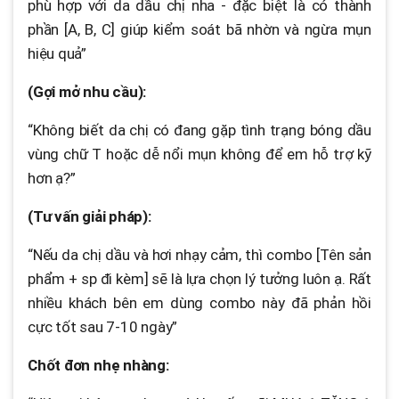
phù hợp với da dầu chị nha - đặc biệt là có thành
phần [A, B, C] giúp kiểm soát bã nhờn và ngừa mụn
hiệu quả”
(Gợi mở nhu cầu):
“Không biết da chị có đang gặp tình trạng bóng dầu
vùng chữ T hoặc dễ nổi mụn không để em hỗ trợ kỹ
hơn ạ?”
(Tư vấn giải pháp):
“Nếu da chị dầu và hơi nhạy cảm, thì combo [Tên sản
phẩm + sp đi kèm] sẽ là lựa chọn lý tưởng luôn ạ. Rất
nhiều khách bên em dùng combo này đã phản hồi
cực tốt sau 7-10 ngày”
Chốt đơn nhẹ nhàng: