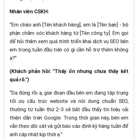
Nhân viên CSKH:
“Em chào anh [Tên khách hàng], em là [Tên bạn] - bộ
phận chăm sóc khách hàng từ [Tên công ty]. Em gọi
để hỏi thăm xem quá trình triển khai dịch vụ SEO bên
em trong tuần đầu tiên có gì cần hỗ trợ thêm không
ạ?”
(Khách phản hồi: "Thấy ổn nhưng chưa thấy kết
quả rõ.")
“Dạ đúng rồi ạ, giai đoạn đầu bên em đang tập trung
tối ưu cấu trúc website và nội dung chuẩn SEO,
thường từ tuần thứ 2-3 sẽ bắt đầu thấy tín hiệu cải
thiện dần trên Google. Trong thời gian này, bên em
vẫn theo dõi sát và gửi báo cáo định kỳ hàng tuần để
anh cập nhật kịp thời ạ.”