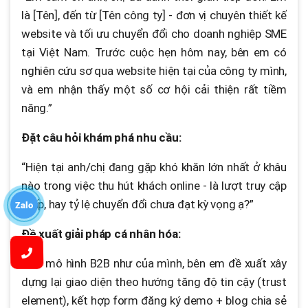
là [Tên], đến từ [Tên công ty] - đơn vị chuyên thiết kế
website và tối ưu chuyển đổi cho doanh nghiệp SME
tại Việt Nam. Trước cuộc hẹn hôm nay, bên em có
nghiên cứu sơ qua website hiện tại của công ty mình,
và em nhận thấy một số cơ hội cải thiện rất tiềm
năng.”
Đặt câu hỏi khám phá nhu cầu:
“Hiện tại anh/chị đang gặp khó khăn lớn nhất ở khâu
nào trong việc thu hút khách online - là lượt truy cập
thấp, hay tỷ lệ chuyển đổi chưa đạt kỳ vọng ạ?”
Zalo
Đề xuất giải pháp cá nhân hóa:
“Với mô hình B2B như của mình, bên em đề xuất xây
dựng lại giao diện theo hướng tăng độ tin cậy (trust
element), kết hợp form đăng ký demo + blog chia sẻ