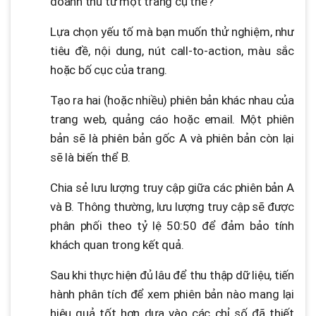
doanh thu từ một trang cụ thể?
Lựa chọn yếu tố mà bạn muốn thử nghiệm, như
tiêu đề, nội dung, nút call-to-action, màu sắc
hoặc bố cục của trang.
Tạo ra hai (hoặc nhiều) phiên bản khác nhau của
trang web, quảng cáo hoặc email. Một phiên
bản sẽ là phiên bản gốc A và phiên bản còn lại
sẽ là biến thể B.
Chia sẻ lưu lượng truy cập giữa các phiên bản A
và B. Thông thường, lưu lượng truy cập sẽ được
phân phối theo tỷ lệ 50:50 để đảm bảo tính
khách quan trong kết quả.
Sau khi thực hiện đủ lâu để thu thập dữ liệu, tiến
hành phân tích để xem phiên bản nào mang lại
hiệu quả tốt hơn dựa vào các chỉ số đã thiết