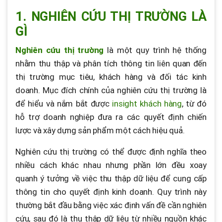
3.6. Thử nghiệm A/B
1. NGHIÊN CỨU THỊ TRƯỜNG LÀ
3.7. Phân tích dữ liệu lớn
GÌ
4. LƯU Ý KHI NGHIÊN CỨU THỊ TRƯỜNG
Nghiên cứu thị trường
là một quy trình hệ thống
4.1. Xác định mục tiêu rõ ràng
nhằm thu thập và phân tích thông tin liên quan đến
thị trường mục tiêu, khách hàng và đối tác kinh
4.2. Lựa chọn phương pháp phù hợp
doanh. Mục đích chính của nghiên cứu thị trường là
4.3. Phân tích và trình bày dữ liệu hợp lý
để hiểu và nắm bắt được
insight khách hàng
, từ đó
hỗ trợ doanh nghiệp đưa ra các quyết định chiến
lược và xây dựng sản phẩm một cách hiệu quả.
Nghiên cứu thị trường có thể được định nghĩa theo
nhiều cách khác nhau nhưng phần lớn đều xoay
quanh ý tưởng về việc thu thập dữ liệu để cung cấp
thông tin cho quyết định kinh doanh. Quy trình này
thường bắt đầu bằng việc xác định vấn đề cần nghiên
cứu, sau đó là thu thập dữ liệu từ nhiều nguồn khác