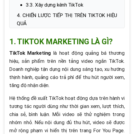
3.3. Xây dựng kênh TikTok
4. CHIẾN LƯỢC TIẾP THỊ TRÊN TIKTOK HIỆU
QUẢ
4.1. Nhắm khách hàng mục tiêu
1. TIKTOK MARKETING LÀ GÌ?
4.2. Xây dựng thông điệp concept
sáng tạo
TikTok Marketing
là hoạt động quảng bá thương
hiệu, sản phẩm trên nền tảng video ngắn TikTok.
4.3. Lên kế hoạch nội dung video ngắn
Doanh nghiệp tận dụng nội dung sáng tạo, xu hướng
4.4. Tận dụng âm nhạc, xu hướng,
thịnh hành, quảng cáo trả phí để thu hút người xem,
hashtag hiệu quả
tăng độ nhận diện.
4.5. Theo dõi & tối ưu chiến dịch qua
Hệ thống đề xuất TikTok hoạt động dựa trên hành vi
TikTok Analytics
tương tác người dùng như thời gian xem, lượt thích,
chia sẻ, bình luận. Mỗi video sẽ thử nghiệm trong
nhóm nhỏ. Nếu nội dung đủ thu hút, video sẽ được
mở rộng phạm vi hiển thị trên trang For You Page.