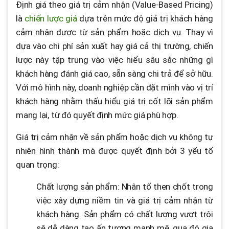
4.2. Đánh giá giá trị sản phẩm
Định giá theo giá trị cảm nhận (Value-Based Pricing)
là
chiến lược giá
dựa trên mức độ giá trị khách hàng
4.3. Xác định mức giá tối ưu
cảm nhận được từ sản phẩm hoặc dịch vụ. Thay vì
4.4. Marketing truyền tải giá trị sản
dựa vào chi phí sản xuất hay giá cả thị trường, chiến
phẩm
lược này tập trung vào việc hiểu sâu sắc những gì
4.5. Theo dõi tối ưu giá
khách hàng đánh giá cao, sẵn sàng chi trả để sở hữu.
Với mô hình này, doanh nghiệp cần đặt mình vào vị trí
5. Ví dụ định giá theo giá trị cảm nhận
khách hàng nhằm thấu hiểu giá trị cốt lõi sản phẩm
mang lại, từ đó quyết định mức giá phù hợp.
Giá trị cảm nhận về sản phẩm hoặc dịch vụ không tự
nhiên hình thành mà được quyết định bởi 3 yếu tố
quan trọng:
Chất lượng sản phẩm: Nhân tố then chốt trong
việc xây dựng niềm tin và giá trị cảm nhận từ
khách hàng. Sản phẩm có chất lượng vượt trội
sẽ dễ dàng tạo ấn tượng mạnh mẽ, qua đó gia